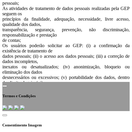
pessoais;
As atividades de tratamento de dados pessoais realizadas pela GEP
seguem os
princípios da finalidade, adequação, necessidade, livre acesso,
qualidade dos dados,
transparência, segurança, prevenção, não discriminação,
responsabilização e prestação
de contas;
Os usuários poderão solicitar ao GEP: (i) a confirmação da
existência de tratamento de
dados pessoais; (ii) o acesso aos dados pessoais; (iii) a correção de
dados incompletos,
inexatos ou desatualizados; (iv) anonimização, bloqueio ou
eliminação dos dados
desnecessários ou excessivos; (v) portabilidade dos dados, dentro
dos limites legais; (vi)
informação sobre a possibilidade de não fornecer consentimento e as
respectivas
Termos e Condições
consequências, e; (vii) revogação do consentimento;
O GEP emprega seus melhores esforços para respeitar e proteger as
informações
pessoais dos usuários contra perda, roubo ou qualquer modalidade
de uso indevido, bem
como contra acesso não autorizado, divulgação, alteração e
Consentimento Imagem
destruição;