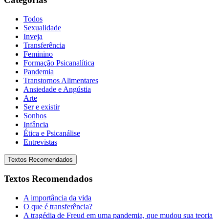
Todos
Sexualidade
Inveja
Transferência
Feminino
Formação Psicanalítica
Pandemia
Transtornos Alimentares
Ansiedade e Angústia
Arte
Ser e existir
Sonhos
Infância
Ética e Psicanálise
Entrevistas
Textos Recomendados
Textos Recomendados
A importância da vida
O que é transferência?
A tragédia de Freud em uma pandemia, que mudou sua teoria