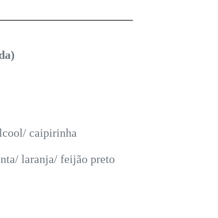
_______________________________
da)
lcool/ caipirinha
a/ laranja/ feijão preto