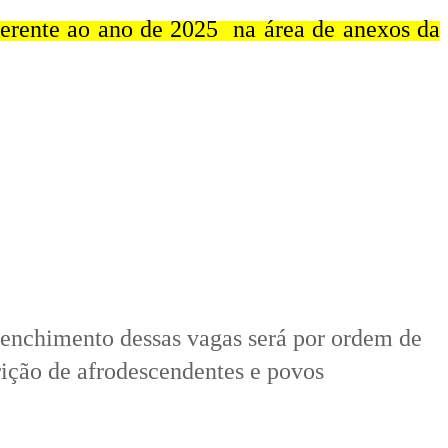
eferente ao ano de 2025 na área de anexos da
reenchimento dessas vagas será por ordem de
rição de afrodescendentes e povos