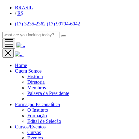
BRASIL
/
R$
(17) 3235-2362
(17) 99794-6042
Home
Quem Somos
História
Diretoria
Membros
Palavra da Presidente
Formação Psicanalítica
O Instituto
Formação
Edital de Seleção
Cursos/Eventos
Cursos
Eventos