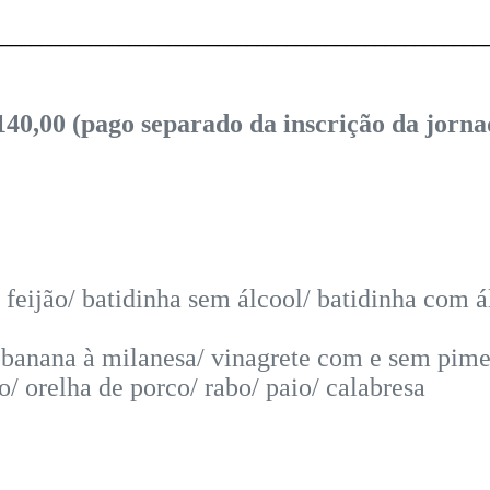
__________________________________________________
140,00 (pago separado da inscrição da jorna
feijão/ batidinha sem álcool/ batidinha com á
banana à milanesa/ vinagrete com e sem piment
o/ orelha de porco/ rabo/ paio/
calabresa