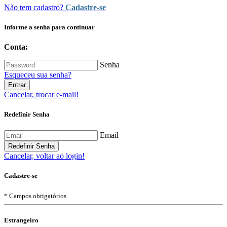
(ii) enviar avisos e
Não tem cadastro?
Cadastre-se
notificações importantes; (iii) aprimorar a segurança e melhorar os
serviços da
Informe a senha para continuar
plataforma; (iv) enviar publicidade, bem como outros materiais
promocionais (v) para
Conta:
cumprimento de certas obrigações legais;
O GEP não comercializa os dados pessoais de seus usuários a
Senha
terceiros;
Esqueceu sua senha?
O GEP armazena dados pessoais tão somente pelo tempo necessário
Entrar
para alcançar as
Cancelar, trocar e-mail!
finalidades legítimas previstas neste documento.
Redefinir Senha
Email
Redefinir Senha
Cancelar, voltar ao login!
Cadastre-se
* Campos obrigatórios
Estrangeiro