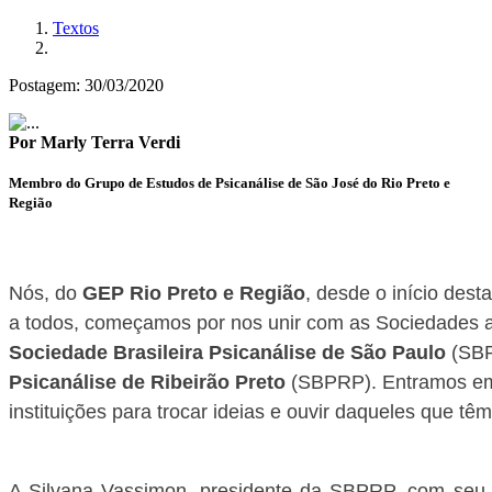
Textos
Postagem:
30/03/2020
Por Marly Terra Verdi
Membro do Grupo de Estudos de Psicanálise de São José do Rio Preto e
Região
Nós, do 
GEP Rio Preto e Região
, desde o início dest
Sociedade Brasileira Psicanálise de São Paulo
 (SB
Psicanálise de Ribeirão Preto
 (SBPRP). Entramos em
instituições para trocar ideias e ouvir daqueles que t
A Silvana Vassimon, presidente da SBPRP, com seu c