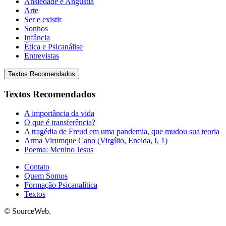
Ansiedade e Angústia
Arte
Ser e existir
Sonhos
Infância
Ética e Psicanálise
Entrevistas
Textos Recomendados
Textos Recomendados
A importância da vida
O que é transferência?
A tragédia de Freud em uma pandemia, que mudou sua teoria
Arma Virumque Cano (Virgílio, Eneida, I, 1)
Poema: Menino Jesus
Contato
Quem Somos
Formação Psicanalítica
Textos
© SourceWeb.